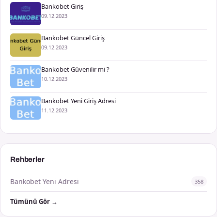
Bankobet Giriş
09.12.2023
Bankobet Güncel Giriş
09.12.2023
Bankobet Güvenilir mi ?
10.12.2023
Bankobet Yeni Giriş Adresi
11.12.2023
Rehberler
Bankobet Yeni Adresi
358
Tümünü Gör →