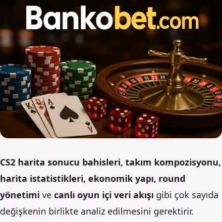
CS2 harita sonucu bahisleri, takım kompozisyonu,
harita istatistikleri, ekonomik yapı, round
yönetimi
ve
canlı oyun içi veri akışı
gibi çok sayıda
değişkenin birlikte analiz edilmesini gerektirir.