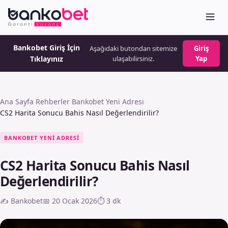
Bankobet Giriş İçin
Aşağıdaki butondan sitemize
Giriş
Tıklayınız
ulaşabilirsiniz.
Yap
Ana Sayfa
›
Rehberler
›
Bankobet Yeni Adresi
›
CS2 Harita Sonucu Bahis Nasıl Değerlendirilir?
BANKOBET YENI ADRESI
CS2 Harita Sonucu Bahis Nasıl
Değerlendirilir?
✍️ Bankobet
📅 20 Ocak 2026
⏱️ 3 dk