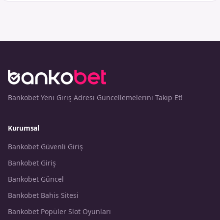
Bankobet Yeni Giriş Adresi Güncellemelerini Takip Et!
Kurumsal
Bankobet Güvenli Giriş
Bankobet Giriş
Bankobet Güncel
Bankobet Bahis Sitesi
Bankobet Popüler Slot Oyunları