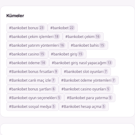
Kümeler
#bankobet bonus
#bankobet
23
22
#bankobet çekim işlemleri
#bankobet çekim
18
16
#bankobet yatırım yöntemleri
#bankobet bahis
16
15
#bankobet casino
#bankobet giriş
15
15
#bankobet ödeme
#bankobet giriş nasıl yapacağım
14
13
#Bankobet bonus fırsatları
#bankobet slot oyunları
9
7
#Bankobet canlı maç izle
#Bankobet ödeme yöntemleri
7
7
#bankobet bonus şartları
#bankobet casino oyunları
6
5
#Bankobet oyun seçenekleri
#Bankobet para yatırma
5
5
#Bankobet sosyal medya
#Bankobet hesap açma
5
5