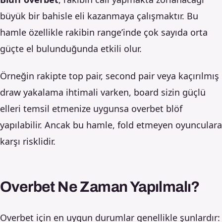
büyük bir bahisle eli kazanmaya çalışmaktır. Bu
hamle özellikle rakibin range’inde çok sayıda orta
güçte el bulunduğunda etkili olur.
Örneğin rakipte top pair, second pair veya kaçırılmış
draw yakalama ihtimali varken, board sizin güçlü
elleri temsil etmenize uygunsa overbet blöf
yapılabilir. Ancak bu hamle, fold etmeyen oyunculara
karşı risklidir.
Overbet Ne Zaman Yapılmalı?
Overbet için en uygun durumlar genellikle şunlardır: