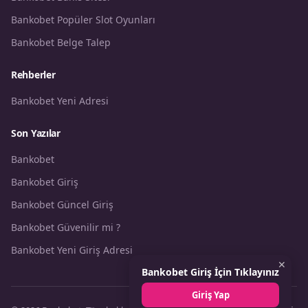
Bankobet Popüler Slot Oyunları
Bankobet Belge Talep
Rehberler
Bankobet Yeni Adresi
Son Yazılar
Bankobet
Bankobet Giriş
Bankobet Güncel Giriş
Bankobet Güvenilir mi ?
Bankobet Yeni Giriş Adresi
✕
Bankobet Giriş İçin Tıklayınız
Giriş Yap