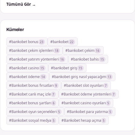
Tümünü Gör →
Kümeler
#bankobet bonus
#bankobet
23
22
#bankobet çekim işlemleri
#bankobet çekim
18
16
#bankobet yatırım yöntemleri
#bankobet bahis
16
15
#bankobet casino
#bankobet giriş
15
15
#bankobet ödeme
#bankobet giriş nasıl yapacağım
14
13
#Bankobet bonus fırsatları
#bankobet slot oyunları
9
7
#Bankobet canlı maç izle
#Bankobet ödeme yöntemleri
7
7
#bankobet bonus şartları
#bankobet casino oyunları
6
5
#Bankobet oyun seçenekleri
#Bankobet para yatırma
5
5
#Bankobet sosyal medya
#Bankobet hesap açma
5
5