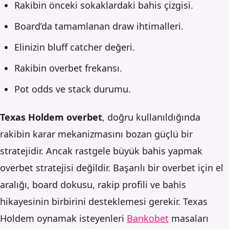
Rakibin önceki sokaklardaki bahis çizgisi.
Board’da tamamlanan draw ihtimalleri.
Elinizin bluff catcher değeri.
Rakibin overbet frekansı.
Pot odds ve stack durumu.
Texas Holdem overbet
, doğru kullanıldığında
rakibin karar mekanizmasını bozan güçlü bir
stratejidir. Ancak rastgele büyük bahis yapmak
overbet stratejisi değildir. Başarılı bir overbet için el
aralığı, board dokusu, rakip profili ve bahis
hikayesinin birbirini desteklemesi gerekir. Texas
Holdem oynamak isteyenleri
Bankobet
masaları