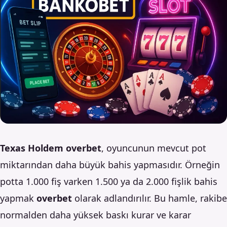
Texas Holdem overbet
, oyuncunun mevcut pot
miktarından daha büyük bahis yapmasıdır. Örneğin
potta 1.000 fiş varken 1.500 ya da 2.000 fişlik bahis
yapmak
overbet
olarak adlandırılır. Bu hamle, rakibe
normalden daha yüksek baskı kurar ve karar