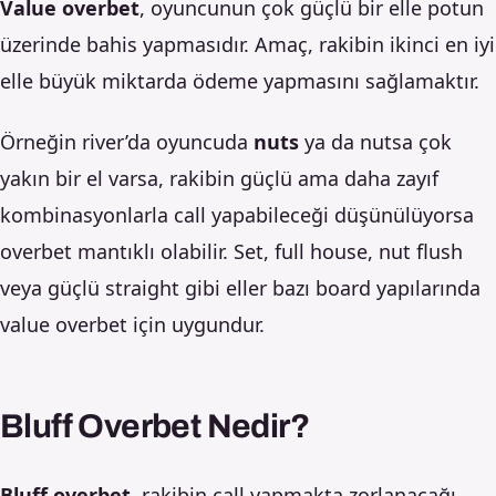
Value overbet
, oyuncunun çok güçlü bir elle potun
üzerinde bahis yapmasıdır. Amaç, rakibin ikinci en iyi
elle büyük miktarda ödeme yapmasını sağlamaktır.
Örneğin river’da oyuncuda
nuts
ya da nutsa çok
yakın bir el varsa, rakibin güçlü ama daha zayıf
kombinasyonlarla call yapabileceği düşünülüyorsa
overbet mantıklı olabilir. Set, full house, nut flush
veya güçlü straight gibi eller bazı board yapılarında
value overbet için uygundur.
Bluff Overbet Nedir?
Bluff overbet
, rakibin call yapmakta zorlanacağı