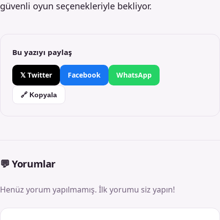
güvenli oyun seçenekleriyle bekliyor.
Bu yazıyı paylaş
𝕏 Twitter
Facebook
WhatsApp
🔗 Kopyala
💬 Yorumlar
Henüz yorum yapılmamış. İlk yorumu siz yapın!