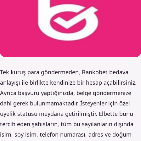
Tek kuruş para göndermeden, Bankobet bedava
anlayışı ile birlikte kendinize bir hesap açabilirsiniz.
Ayrıca başvuru yaptığınızda, belge göndermenize
dahi gerek bulunmamaktadır. İsteyenler için özel
üyelik statüsü meydana getirilmiştir. Elbette bunu
tercih eden şahısların, tüm bu sayılanların dışında
isim, soy isim, telefon numarası, adres ve doğum