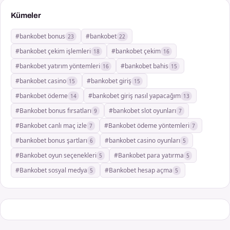
Kümeler
#bankobet bonus
#bankobet
23
22
#bankobet çekim işlemleri
#bankobet çekim
18
16
#bankobet yatırım yöntemleri
#bankobet bahis
16
15
#bankobet casino
#bankobet giriş
15
15
#bankobet ödeme
#bankobet giriş nasıl yapacağım
14
13
#Bankobet bonus fırsatları
#bankobet slot oyunları
9
7
#Bankobet canlı maç izle
#Bankobet ödeme yöntemleri
7
7
#bankobet bonus şartları
#bankobet casino oyunları
6
5
#Bankobet oyun seçenekleri
#Bankobet para yatırma
5
5
#Bankobet sosyal medya
#Bankobet hesap açma
5
5