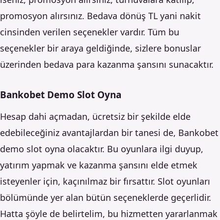
promosyon alırsınız. Bedava dönüş TL yani nakit
cinsinden verilen seçenekler vardır. Tüm bu
seçenekler bir araya geldiğinde, sizlere bonuslar
üzerinden bedava para kazanma şansını sunacaktır.
Bankobet Demo Slot Oyna
Hesap dahi açmadan, ücretsiz bir şekilde elde
edebileceğiniz avantajlardan bir tanesi de, Bankobet
demo slot oyna olacaktır. Bu oyunlara ilgi duyup,
yatırım yapmak ve kazanma şansını elde etmek
isteyenler için, kaçınılmaz bir fırsattır. Slot oyunları
bölümünde yer alan bütün seçeneklerde geçerlidir.
Hatta şöyle de belirtelim, bu hizmetten yararlanmak