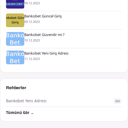
09.12.2023
Bankobet Güncel Giriş
09.12.2023
Bankobet Güvenilir mi ?
10.12.2023
Bankobet Yeni Giriş Adresi
11.12.2023
Rehberler
Bankobet Yeni Adresi
360
Tümünü Gör →