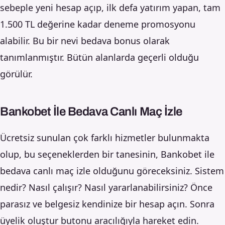
sebeple yeni hesap açıp, ilk defa yatırım yapan, tam
1.500 TL değerine kadar deneme promosyonu
alabilir. Bu bir nevi bedava bonus olarak
tanımlanmıştır. Bütün alanlarda geçerli olduğu
görülür.
Bankobet İle Bedava Canlı Maç İzle
Ücretsiz sunulan çok farklı hizmetler bulunmakta
olup, bu seçeneklerden bir tanesinin, Bankobet ile
bedava canlı maç izle olduğunu göreceksiniz. Sistem
nedir? Nasıl çalışır? Nasıl yararlanabilirsiniz? Önce
parasız ve belgesiz kendinize bir hesap açın. Sonra
üyelik oluştur butonu aracılığıyla hareket edin.