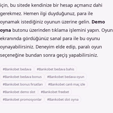
için, bu sitede kendinize bir hesap açmanız dahi
gerekmez. Hemen ilgi duyduğunuz, para ile
oynamak istediğiniz oyunun üzerine gelin.
Demo
oyna
butonu üzerinden tıklama işlemini yapın. Oyun
ekranında gördüğünüz sanal para ile bu oyunu
oynayabilirsiniz. Deneyim elde edip, paralı oyun
seçeneğine bundan sonra geçiş yapabilirsiniz.
#Bankobet bedava
#Bankobet bedava bahis
#Bankobet bedava bonus
#Bankobet bedava oyun
#Bankobet bonus fırsatları
#Bankobet canlı maç izle
#Bankobet demo slot
#Bankobet freebet
#Bankobet promosyonlar
#Bankobet slot oyna