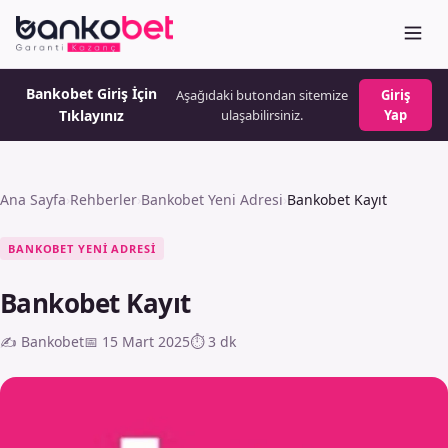
Bankobet Giriş İçin
Aşağıdaki butondan sitemize
Giriş
Tıklayınız
ulaşabilirsiniz.
Yap
Ana Sayfa
›
Rehberler
›
Bankobet Yeni Adresi
›
Bankobet Kayıt
BANKOBET YENI ADRESI
Bankobet Kayıt
✍️ Bankobet
📅 15 Mart 2025
⏱️ 3 dk