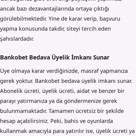
ancak bazı dezavantajlarında ortaya çıktığı
görülebilmektedir. Yine de karar verip, başvuru
yapma konusunda takdir, siteyi tercih eden
şahıslardadır.
Bankobet Bedava Üyelik İmkanı Sunar
Üye olmaya karar verdiğinizde, masraf yapmanıza
gerek yoktur. Bankobet bedava üyelik imkanı sunar.
Abonelik ücreti, üyelik ücreti, aidat ve benzer bir
parayı yatırmanıza ya da göndermenize gerek
bulunmamaktadır. Tamamen ücretsiz bir şekilde
hesap açabilirsiniz. Peki, bahis ve oyunlarda
kullanmak amacıyla para yatırılır ise, üyelik ücreti ya