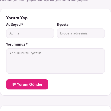
Yorum Yap
Ad Soyad *
E-posta
Yorumunuz *
💬 Yorum Gönder