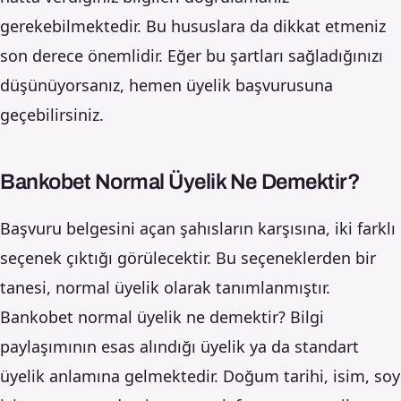
gerekebilmektedir. Bu hususlara da dikkat etmeniz
son derece önemlidir. Eğer bu şartları sağladığınızı
düşünüyorsanız, hemen üyelik başvurusuna
geçebilirsiniz.
Bankobet Normal Üyelik Ne Demektir?
Başvuru belgesini açan şahısların karşısına, iki farklı
seçenek çıktığı görülecektir. Bu seçeneklerden bir
tanesi, normal üyelik olarak tanımlanmıştır.
Bankobet normal üyelik ne demektir? Bilgi
paylaşımının esas alındığı üyelik ya da standart
üyelik anlamına gelmektedir. Doğum tarihi, isim, soy