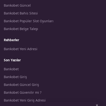
Bankobet Güncel
Bankobet Bahis Sitesi
Bankobet Popüler Slot Oyunları
Bankobet Belge Talep
Rehberler
Bankobet Yeni Adresi
Son Yazılar
Bankobet
Bankobet Giriş
Bankobet Güncel Giriş
Bankobet Güvenilir mi ?
Bankobet Yeni Giriş Adresi
✕