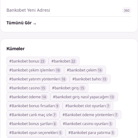
Bankobet Yeni Adresi
360
Tümünü Gör →
Kümeler
#bankobet bonus
#bankobet
23
22
#bankobet çekim işlemleri
#bankobet çekim
18
16
#bankobet yatırım yöntemleri
#bankobet bahis
16
15
#bankobet casino
#bankobet giriş
15
15
#bankobet ödeme
#bankobet giriş nasıl yapacağım
14
13
#Bankobet bonus fırsatları
#bankobet slot oyunları
9
7
#Bankobet canlı maç izle
#Bankobet ödeme yöntemleri
7
7
#bankobet bonus şartları
#bankobet casino oyunları
6
5
#Bankobet oyun seçenekleri
#Bankobet para yatırma
5
5