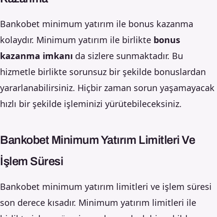
Bankobet minimum yatırım ile bonus kazanma
kolaydır. Minimum yatırım ile birlikte
bonus
kazanma imkanı
da sizlere sunmaktadır. Bu
hizmetle birlikte sorunsuz bir şekilde bonuslardan
yararlanabilirsiniz. Hiçbir zaman sorun yaşamayacak
hızlı bir şekilde işleminizi yürütebileceksiniz.
Bankobet Minimum Yatırım Limitleri Ve
İşlem Süresi
Bankobet minimum yatırım limitleri ve işlem süresi
son derece kısadır. Minimum yatırım limitleri ile