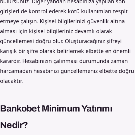
bulursunuz. Diğer yandan hesabınıza yapılan son
girişleri de kontrol ederek kötü kullanımları tespit
etmeye çalışın. Kişisel bilgilerinizi güvenlik altına
alması için kişisel bilgileriniz devamlı olarak
güncellemesi doğru olur. Oluşturacağınız şifreyi
karışık bir şifre olarak belirlemek elbette en önemli
karardır. Hesabınızın çalınması durumunda zaman
harcamadan hesabınızı güncellemeniz elbette doğru
olacaktır.
Bankobet Minimum Yatırımı
Nedir?