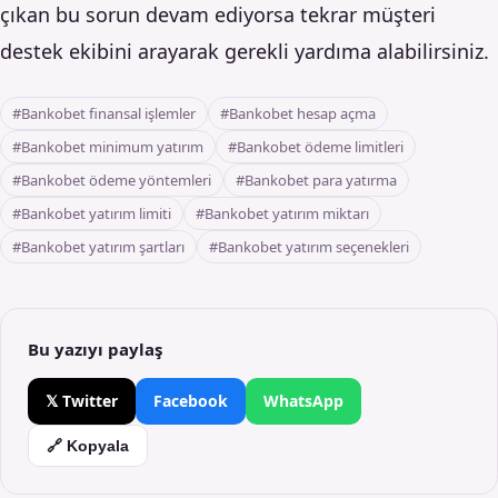
çıkan bu sorun devam ediyorsa tekrar müşteri
destek ekibini arayarak gerekli yardıma alabilirsiniz.
#Bankobet finansal işlemler
#Bankobet hesap açma
#Bankobet minimum yatırım
#Bankobet ödeme limitleri
#Bankobet ödeme yöntemleri
#Bankobet para yatırma
#Bankobet yatırım limiti
#Bankobet yatırım miktarı
#Bankobet yatırım şartları
#Bankobet yatırım seçenekleri
Bu yazıyı paylaş
𝕏 Twitter
Facebook
WhatsApp
🔗 Kopyala