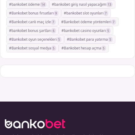
#bankobet ödeme
#bankobet giriş nasıl yapacağım
14
13
#Bankobet bonus fırsatları
#bankobet slot oyunları
9
7
#Bankobet canlı maç izle
#Bankobet ödeme yöntemleri
7
7
#bankobet bonus şartları
#bankobet casino oyunları
6
5
#Bankobet oyun seçenekleri
#Bankobet para yatırma
5
5
#Bankobet sosyal medya
#Bankobet hesap açma
5
5