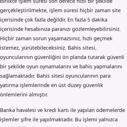
birlikte işlem süresi son derece hızlı bir şekilde
gerçekleştirilmekte, işlem süresi hiçbir zaman site
içerisinde çok fazla değildir. En fazla 5 dakika
içerisinde hesabınıza paranızı gözlemleyebilirsiniz.
Hiçbir zaman sorun yaşamazsınız, hızlı geçmek
istemez, yürütebileceksiniz. Bahis sitesi,
oyuncularının güvenliğini ön planda tutarak güvenli
bir şekilde oyun oynamalarını ve bahis yapmalarını
sağlamaktadır. Bahis sitesi oyuncularının para
yatırma işlemlerinde en üst düzey güvenlik
önlemlerini almıştır.
Banka havalesi ve kredi kartı ile yapılan ödemelerde
işlemler şifre ile yapılmaktadır. Bu işlemi yalnızca